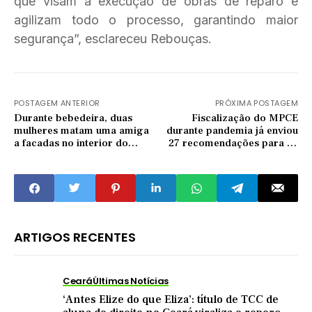
que visam a execução de obras de reparo e
agilizam todo o processo, garantindo maior
segurança”, esclareceu Rebouças.
POSTAGEM ANTERIOR
PRÓXIMA POSTAGEM
Durante bebedeira, duas
Fiscalização do MPCE
mulheres matam uma amiga
durante pandemia já enviou
a facadas no interior do
27 recomendações para 16
Ceará
prefeituras do Sertão Central
ARTIGOS RECENTES
Ceará
Últimas Notícias
‘Antes Elize do que Eliza’: título de TCC de