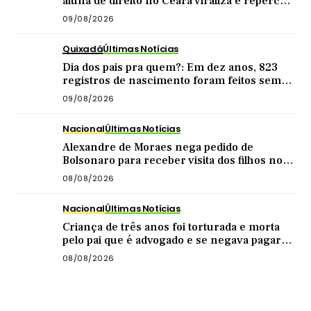
aluna de direito no Ceará viraliza e repercute
nas redes
09/08/2026
Quixadá
Últimas Notícias
Dia dos pais pra quem?: Em dez anos, 823
registros de nascimento foram feitos sem
nome do pai em Quixadá
09/08/2026
Nacional
Últimas Notícias
Alexandre de Moraes nega pedido de
Bolsonaro para receber visita dos filhos no
dia dos pais
08/08/2026
Nacional
Últimas Notícias
Criança de três anos foi torturada e morta
pelo pai que é advogado e se negava pagar
pensão
08/08/2026