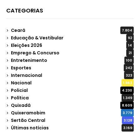
CATEGORIAS
Ceará
7.804
Educação & Vestibular
92
Eleições 2026
14
Emprego & Concurso
21
Entretenimento
100
Esportes
242
Internacional
323
Nacional
1.962
Policial
4.230
Política
1.349
Quixadá
8.609
Quixeramobim
3.779
Sertão Central
3.128
Últimas notícias
3.169