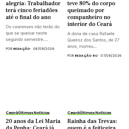
alegria: Trabalhador
teve 80% do corpo
terá cinco feriadões
queimado por
até o final do ano
companheiro no
interior do Ceará
Os cearenses não terão do
que se queixar neste
A dona de casa Rafaele
segundo semestre.
Queiroz dos Santos, de 27
Existem...
anos, morreu...
POR:
REDAÇÃO
08/08/2026
POR:
REDAÇÃO RC
07/08/2026
Ceará
Últimas Notícias
Ceará
Últimas Notícias
20 anos da Lei Maria
Rainha das Trevas:
da Penha: Ceará já
quem é a feiticeira