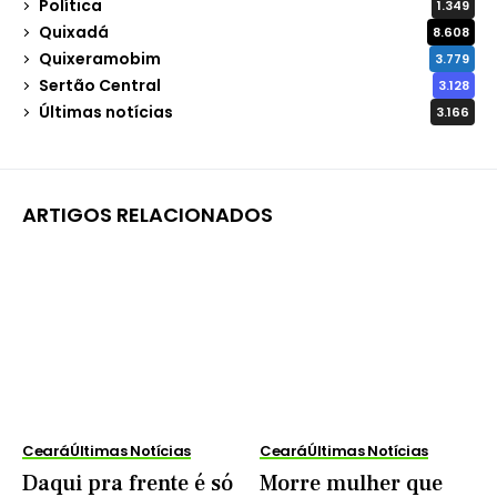
Política
1.349
Quixadá
8.608
Quixeramobim
3.779
Sertão Central
3.128
Últimas notícias
3.166
ARTIGOS RELACIONADOS
Ceará
Últimas Notícias
Ceará
Últimas Notícias
Daqui pra frente é só
Morre mulher que