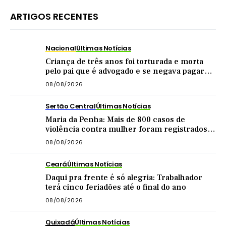
ARTIGOS RECENTES
Nacional
Últimas Notícias
Criança de três anos foi torturada e morta
pelo pai que é advogado e se negava pagar
pensão
08/08/2026
Sertão Central
Últimas Notícias
Maria da Penha: Mais de 800 casos de
violência contra mulher foram registrados
no Sertão Central este ano
08/08/2026
Ceará
Últimas Notícias
Daqui pra frente é só alegria: Trabalhador
terá cinco feriadões até o final do ano
08/08/2026
Quixadá
Últimas Notícias