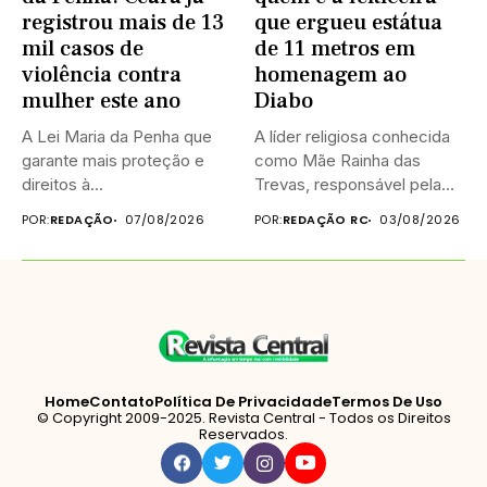
registrou mais de 13
que ergueu estátua
mil casos de
de 11 metros em
violência contra
homenagem ao
mulher este ano
Diabo
A Lei Maria da Penha que
A líder religiosa conhecida
garante mais proteção e
como Mãe Rainha das
direitos à...
Trevas, responsável pela
construção...
POR:
REDAÇÃO
07/08/2026
POR:
REDAÇÃO RC
03/08/2026
Home
Contato
Política De Privacidade
Termos De Uso
© Copyright 2009-2025. Revista Central - Todos os Direitos
Reservados.