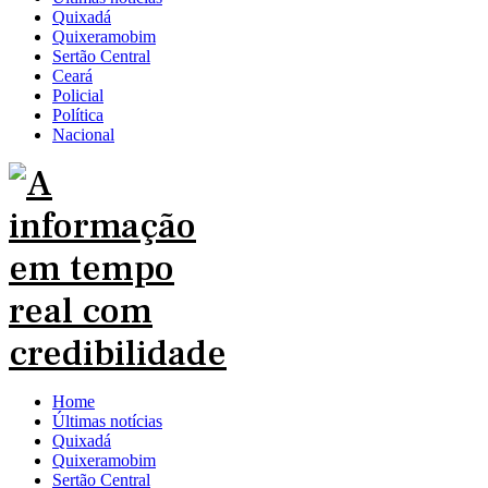
Quixadá
Quixeramobim
Sertão Central
Ceará
Policial
Política
Nacional
Home
Últimas notícias
Quixadá
Quixeramobim
Sertão Central