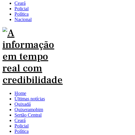
Ceará
Policial
Política
Nacional
Home
Últimas notícias
Quixadá
Quixeramobim
Sertão Central
Ceará
Policial
Política