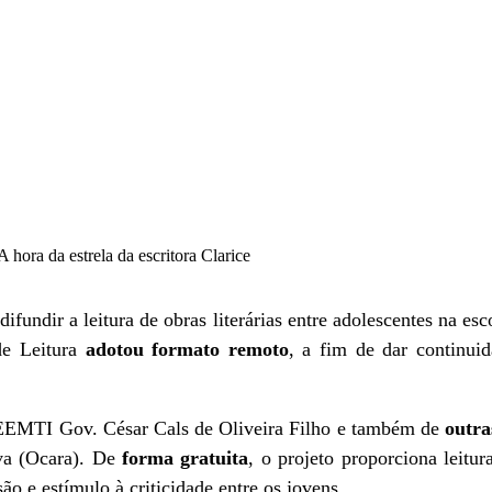
 hora da estrela da escritora Clarice
ifundir a leitura de obras literárias entre adolescentes na e
de Leitura
adotou formato remoto
, a fim de dar continuid
EMTI Gov. César Cals de Oliveira Filho e também de
outra
va (Ocara). De
forma gratuita
, o projeto proporciona leitur
 e estímulo à criticidade entre os jovens.