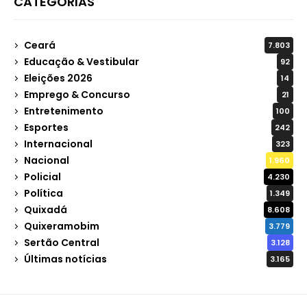
CATEGORIAS
Ceará
7.803
Educação & Vestibular
92
Eleições 2026
14
Emprego & Concurso
21
Entretenimento
100
Esportes
242
Internacional
323
Nacional
1.960
Policial
4.230
Política
1.349
Quixadá
8.608
Quixeramobim
3.779
Sertão Central
3.128
Últimas notícias
3.165