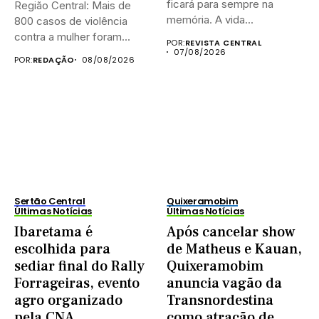
ficará para sempre na
Região Central: Mais de
memória. A vida...
800 casos de violência
contra a mulher foram...
POR:
REVISTA CENTRAL
07/08/2026
POR:
REDAÇÃO
08/08/2026
Sertão Central
Quixeramobim
Últimas Notícias
Últimas Notícias
Ibaretama é
Após cancelar show
escolhida para
de Matheus e Kauan,
sediar final do Rally
Quixeramobim
Forrageiras, evento
anuncia vagão da
agro organizado
Transnordestina
pela CNA
como atração de