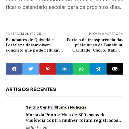
ficar o calendário escolar para os próximos dias.
POSTAGEM ANTERIOR
PRÓXIMA POSTAGEM
Estudantes de Quixadá e
Portais de transparência das
Fortaleza desenvolvem
prefeituras de Banabuiú,
concreto que pode reduzir
Caridade, Choró, Itatira e
danos de enchentes e
Senador Pompeu estão
alagamentos
irregulares, aponta TCE/CE
ARTIGOS RECENTES
Sertão Central
Últimas Notícias
Maria da Penha: Mais de 800 casos de
violência contra mulher foram registrados
no Sertão Central este ano
08/08/2026