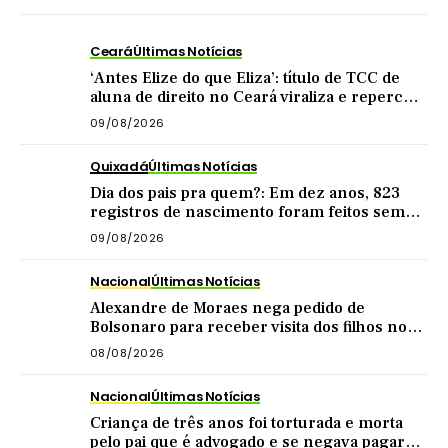
Ceará
Últimas Notícias
‘Antes Elize do que Eliza’: título de TCC de
aluna de direito no Ceará viraliza e repercute
nas redes
09/08/2026
Quixadá
Últimas Notícias
Dia dos pais pra quem?: Em dez anos, 823
registros de nascimento foram feitos sem
nome do pai em Quixadá
09/08/2026
Nacional
Últimas Notícias
Alexandre de Moraes nega pedido de
Bolsonaro para receber visita dos filhos no
dia dos pais
08/08/2026
Nacional
Últimas Notícias
Criança de três anos foi torturada e morta
pelo pai que é advogado e se negava pagar