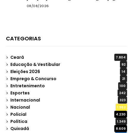
pensão
08/08/2026
CATEGORIAS
Ceará
7.804
Educação & Vestibular
92
Eleições 2026
14
Emprego & Concurso
21
Entretenimento
100
Esportes
242
Internacional
323
Nacional
1.962
Policial
4.230
Política
1.349
Quixadá
8.609