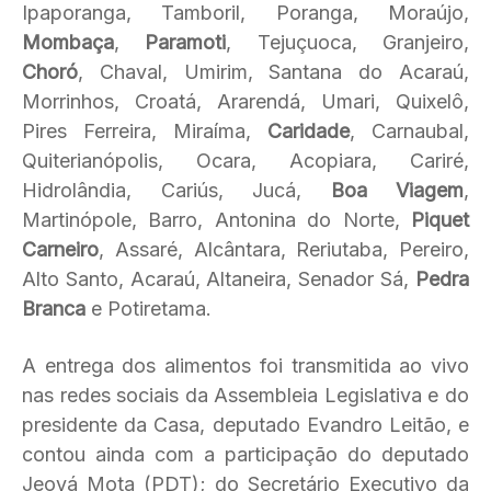
Ipaporanga, Tamboril, Poranga, Moraújo,
Mombaça
,
Paramoti
, Tejuçuoca, Granjeiro,
Choró
, Chaval, Umirim, Santana do Acaraú,
Morrinhos, Croatá, Ararendá, Umari, Quixelô,
Pires Ferreira, Miraíma,
Caridade
, Carnaubal,
Quiterianópolis, Ocara, Acopiara, Cariré,
Hidrolândia, Cariús, Jucá,
Boa
Viagem
,
Martinópole, Barro, Antonina do Norte,
Piquet
Carneiro
, Assaré, Alcântara, Reriutaba, Pereiro,
Alto Santo, Acaraú, Altaneira, Senador Sá,
Pedra
Branca
e Potiretama.
A entrega dos alimentos foi transmitida ao vivo
nas redes sociais da Assembleia Legislativa e do
presidente da Casa, deputado Evandro Leitão, e
contou ainda com a participação do deputado
Jeová Mota (PDT); do Secretário Executivo da