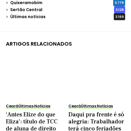
Quixeramobim
3.779
Sertão Central
3.128
Últimas notícias
3.169
ARTIGOS RELACIONADOS
Ceará
Últimas Notícias
Ceará
Últimas Notícias
‘Antes Elize do que
Daqui pra frente é só
Eliza’: título de TCC
alegria: Trabalhador
de aluna de direito
terá cinco feriadões