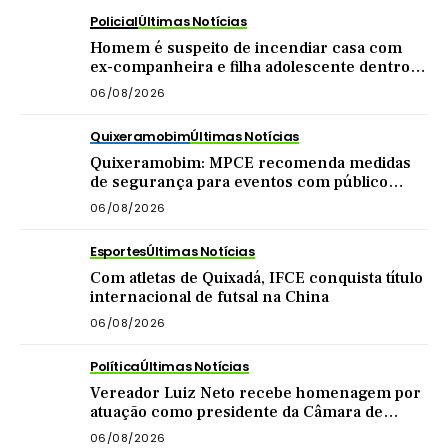
Policial
Últimas Notícias
Homem é suspeito de incendiar casa com
ex-companheira e filha adolescente dentro
do imóvel
06/08/2026
Quixeramobim
Últimas Notícias
Quixeramobim: MPCE recomenda medidas
de segurança para eventos com público
acima de mil pessoas
06/08/2026
Esportes
Últimas Notícias
Com atletas de Quixadá, IFCE conquista título
internacional de futsal na China
06/08/2026
Política
Últimas Notícias
Vereador Luiz Neto recebe homenagem por
atuação como presidente da Câmara de
Quixadá
06/08/2026