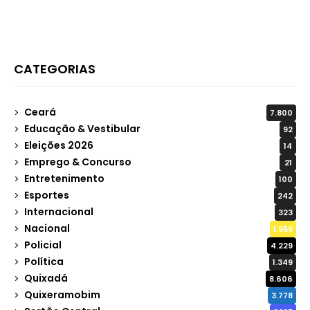
CATEGORIAS
Ceará
7.800
Educação & Vestibular
92
Eleições 2026
14
Emprego & Concurso
21
Entretenimento
100
Esportes
242
Internacional
323
Nacional
1.959
Policial
4.229
Política
1.349
Quixadá
8.606
Quixeramobim
3.778