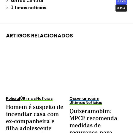
Sertão Central
3.125
Últimas notícias
3.154
ARTIGOS RELACIONADOS
Policial
Últimas Notícias
Quixeramobim
Últimas Notícias
Homem é suspeito de
Quixeramobim:
incendiar casa com
MPCE recomenda
ex-companheira e
medidas de
filha adolescente
segurança para