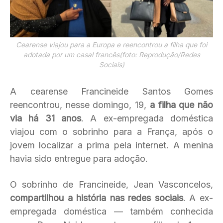
Cearense viajou para a Europa e reencontrou a filha que foi
adotada por um casal francês(foto: Reprodução/Redes
Sociais)
A cearense Francineide Santos Gomes
reencontrou, nesse domingo, 19,
a filha que não
via há 31 anos
. A ex-empregada doméstica
viajou com o sobrinho para a França, após o
jovem localizar a prima pela internet. A menina
havia sido entregue para adoção.
O sobrinho de Francineide, Jean Vasconcelos,
compartilhou a história nas redes sociais
. A ex-
empregada doméstica — também conhecida