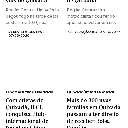
vias de Quixadá
de Quixadá
Região Central: Um veículo
Região Central: Um
pegou fogo na tarde desta
motociclista ficou ferido
sexta-feira (07), na...
após se envolver em um
acidente...
POR:
REVISTA CENTRAL
POR:
REDAÇÃO RC
07/08/2026
07/08/2026
Esportes
Últimas Notícias
Quixadá
Últimas Notícias
Com atletas de
Mais de 300 nvas
Quixadá, IFCE
famílias em Quixadá
conquista título
passam a ter direito
internacional de
de receber Bolsa