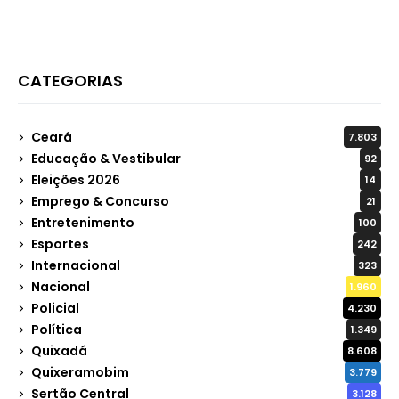
CATEGORIAS
Ceará
7.803
Educação & Vestibular
92
Eleições 2026
14
Emprego & Concurso
21
Entretenimento
100
Esportes
242
Internacional
323
Nacional
1.960
Policial
4.230
Política
1.349
Quixadá
8.608
Quixeramobim
3.779
Sertão Central
3.128