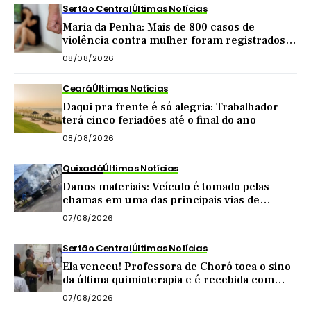
Sertão Central
Últimas Notícias
Maria da Penha: Mais de 800 casos de
violência contra mulher foram registrados
no Sertão Central este ano
08/08/2026
Ceará
Últimas Notícias
Daqui pra frente é só alegria: Trabalhador
terá cinco feriadões até o final do ano
08/08/2026
Quixadá
Últimas Notícias
Danos materiais: Veículo é tomado pelas
chamas em uma das principais vias de
Quixadá
07/08/2026
Sertão Central
Últimas Notícias
Ela venceu! Professora de Choró toca o sino
da última quimioterapia e é recebida com
carreata
07/08/2026