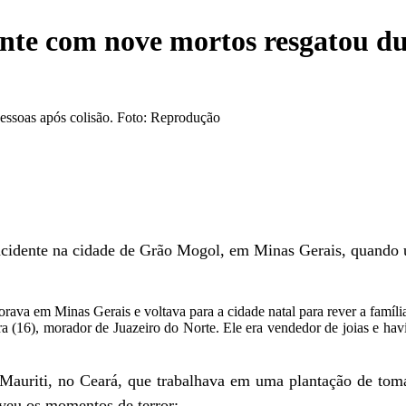
nte com nove mortos resgatou dua
essoas após colisão. Foto: Reprodução
 acidente na cidade de Grão Mogol, em Minas Gerais, quando
rava em Minas Gerais e voltava para a cidade natal para rever a famíli
ra (16), morador de Juazeiro do Norte. Ele era vendedor de joias e ha
de Mauriti, no Ceará, que trabalhava em uma plantação de to
veu os momentos de terror: