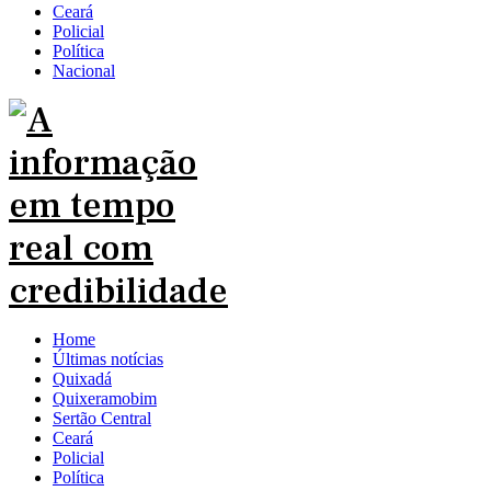
Ceará
Policial
Política
Nacional
Home
Últimas notícias
Quixadá
Quixeramobim
Sertão Central
Ceará
Policial
Política