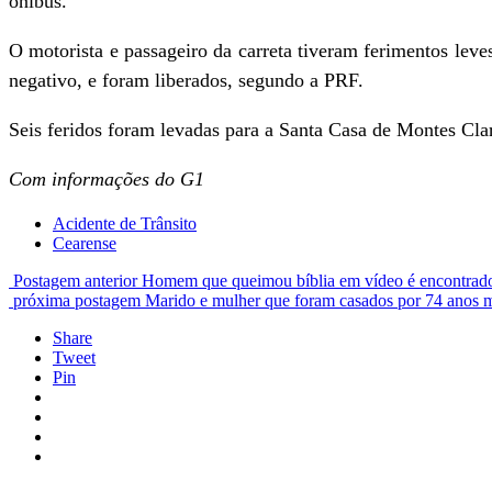
ônibus.
O motorista e passageiro da carreta tiveram ferimentos lev
negativo, e foram liberados, segundo a PRF.
Seis feridos foram levadas para a Santa Casa de Montes Cla
Com informações do G1
Acidente de Trânsito
Cearense
Postagem anterior
Homem que queimou bíblia em vídeo é encontrado m
próxima postagem
Marido e mulher que foram casados por 74 anos 
Share
Tweet
Pin