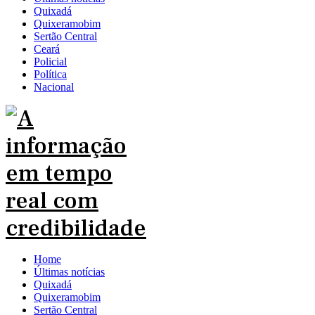
Quixadá
Quixeramobim
Sertão Central
Ceará
Policial
Política
Nacional
Home
Últimas notícias
Quixadá
Quixeramobim
Sertão Central