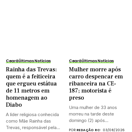
Ceará
Últimas Notícias
Ceará
Últimas Notícias
Rainha das Trevas:
Mulher morre após
quem é a feiticeira
carro despencar em
que ergueu estátua
ribanceira na CE-
de 11 metros em
187; motorista é
homenagem ao
preso
Diabo
Uma mulher de 33 anos
morreu na tarde deste
A líder religiosa conhecida
domingo (2) após...
como Mãe Rainha das
Trevas, responsável pela
POR:
REDAÇÃO RC
03/08/2026