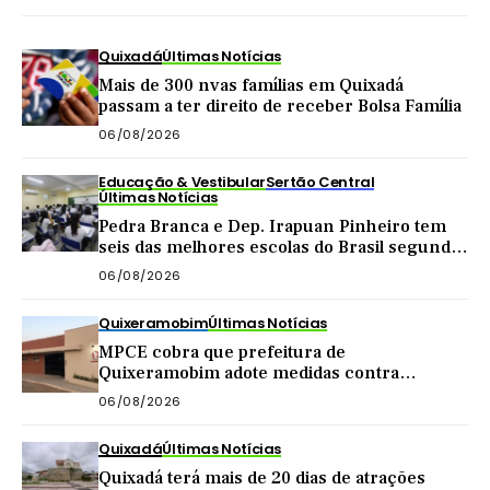
Quixadá
Últimas Notícias
Mais de 300 nvas famílias em Quixadá
passam a ter direito de receber Bolsa Família
06/08/2026
Educação & Vestibular
Sertão Central
Últimas Notícias
Pedra Branca e Dep. Irapuan Pinheiro tem
seis das melhores escolas do Brasil segundo
MEC
06/08/2026
Quixeramobim
Últimas Notícias
MPCE cobra que prefeitura de
Quixeramobim adote medidas contra
poluição sonora em casa de forró
06/08/2026
Quixadá
Últimas Notícias
Quixadá terá mais de 20 dias de atrações