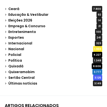
Ceará
7.800
Educação & Vestibular
92
Eleições 2026
14
Emprego & Concurso
21
Entretenimento
100
Esportes
241
Internacional
323
Nacional
1.959
Policial
4.227
Política
1.348
Quixadá
8.606
Quixeramobim
3.777
Sertão Central
3.125
Últimas notícias
3.149
ARTIGOS RELACIONADOS