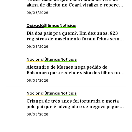
aluna de direito no Ceará viraliza e repercute
nas redes
09/08/2026
Quixadá
Últimas Notícias
Dia dos pais pra quem?: Em dez anos, 823
registros de nascimento foram feitos sem
nome do pai em Quixadá
09/08/2026
Nacional
Últimas Notícias
Alexandre de Moraes nega pedido de
Bolsonaro para receber visita dos filhos no
dia dos pais
08/08/2026
Nacional
Últimas Notícias
Criança de três anos foi torturada e morta
pelo pai que é advogado e se negava pagar
pensão
08/08/2026