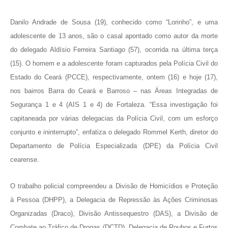
Danilo Andrade de Sousa (19), conhecido como “Lorinho”, e uma
adolescente de 13 anos, são o casal apontado como autor da morte
do delegado Aldísio Ferreira Santiago (57), ocorrida na última terça
(15). O homem e a adolescente foram capturados pela Polícia Civil do
Estado do Ceará (PCCE), respectivamente, ontem (16) e hoje (17),
nos bairros Barra do Ceará e Barroso – nas Áreas Integradas de
Segurança 1 e 4 (AIS 1 e 4) de Fortaleza. “Essa investigação foi
capitaneada por várias delegacias da Polícia Civil, com um esforço
conjunto e ininterrupto”, enfatiza o delegado Rommel Kerth, diretor do
Departamento de Polícia Especializada (DPE) da Polícia Civil
cearense.
O trabalho policial compreendeu a Divisão de Homicídios e Proteção
à Pessoa (DHPP), a Delegacia de Repressão às Ações Criminosas
Organizadas (Draco), Divisão Antissequestro (DAS), a Divisão de
Combate ao Tráfico de Drogas (DCTD), Delegacia de Roubos e Furtos