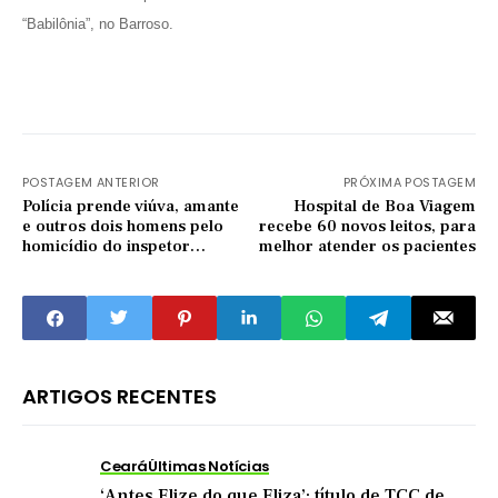
“Babilônia”, no Barroso.
POSTAGEM ANTERIOR
PRÓXIMA POSTAGEM
Polícia prende viúva, amante
Hospital de Boa Viagem
e outros dois homens pelo
recebe 60 novos leitos, para
homicídio do inspetor
melhor atender os pacientes
Cláudio Nogueira
ARTIGOS RECENTES
Ceará
Últimas Notícias
‘Antes Elize do que Eliza’: título de TCC de