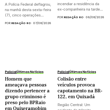
incendiar a residência da
A Polícia Federal deflagrou,
ex-companheira na tarde...
na manhã desta sexta-feira
(7), cinco operações
POR:
REDAÇÃO RC
06/08/2026
simultâneas...
POR:
REDAÇÃO RC
07/08/2026
Policial
Últimas Notícias
Policial
Últimas Notícias
Homem que
Colisão entre
ameaçava pessoas
veículos provoca
dizendo pertencer a
capotamento na BR-
grupo criminoso é
122, em Quixadá
preso pelo BPRaio
Região Central: Um
em Quixeramobim