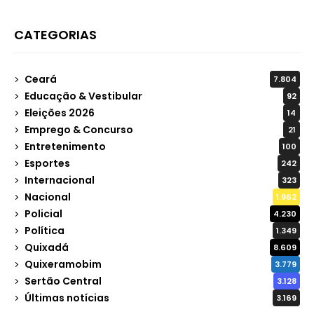
CATEGORIAS
Ceará
7.804
Educação & Vestibular
92
Eleições 2026
14
Emprego & Concurso
21
Entretenimento
100
Esportes
242
Internacional
323
Nacional
1.962
Policial
4.230
Política
1.349
Quixadá
8.609
Quixeramobim
3.779
Sertão Central
3.128
Últimas notícias
3.169