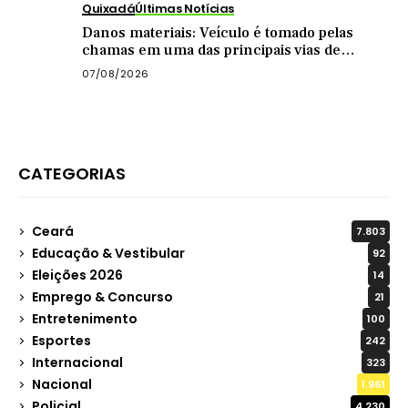
Quixadá
Últimas Notícias
Danos materiais: Veículo é tomado pelas
chamas em uma das principais vias de
Quixadá
07/08/2026
CATEGORIAS
Ceará
7.803
Educação & Vestibular
92
Eleições 2026
14
Emprego & Concurso
21
Entretenimento
100
Esportes
242
Internacional
323
Nacional
1.961
Policial
4.230