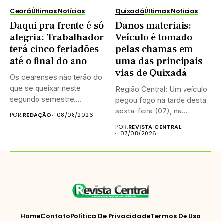
Ceará
Últimas Notícias
Quixadá
Últimas Notícias
Daqui pra frente é só
Danos materiais:
alegria: Trabalhador
Veículo é tomado
terá cinco feriadões
pelas chamas em
até o final do ano
uma das principais
vias de Quixadá
Os cearenses não terão do
que se queixar neste
Região Central: Um veículo
segundo semestre.
pegou fogo na tarde desta
Existem...
sexta-feira (07), na...
POR:
REDAÇÃO
08/08/2026
POR:
REVISTA CENTRAL
07/08/2026
Home
Contato
Política De Privacidade
Termos De Uso