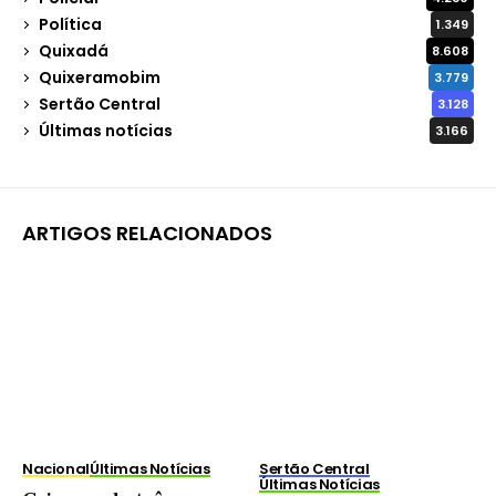
Política
1.349
Quixadá
8.608
Quixeramobim
3.779
Sertão Central
3.128
Últimas notícias
3.166
ARTIGOS RELACIONADOS
Nacional
Últimas Notícias
Sertão Central
Últimas Notícias