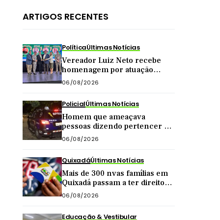
ARTIGOS RECENTES
Política
Últimas Notícias
Vereador Luiz Neto recebe
homenagem por atuação
como presidente da Câmara
06/08/2026
de Quixadá
Policial
Últimas Notícias
Homem que ameaçava
pessoas dizendo pertencer a
grupo criminoso é preso pelo
06/08/2026
BPRaio em Quixeramobim
Quixadá
Últimas Notícias
Mais de 300 nvas famílias em
Quixadá passam a ter direito
de receber Bolsa Família
06/08/2026
Educação & Vestibular