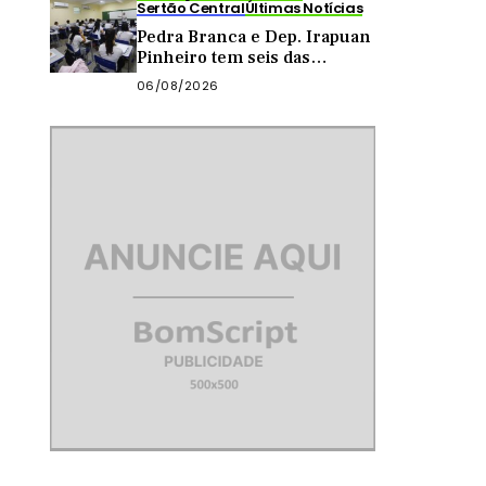
Sertão Central
Últimas Notícias
Pedra Branca e Dep. Irapuan
Pinheiro tem seis das
melhores escolas do Brasil
06/08/2026
segundo MEC