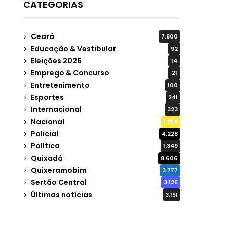
CATEGORIAS
Ceará
7.800
Educação & Vestibular
92
Eleições 2026
14
Emprego & Concurso
21
Entretenimento
100
Esportes
241
Internacional
323
Nacional
1.959
Policial
4.228
Política
1.349
Quixadá
8.606
Quixeramobim
3.777
Sertão Central
3.125
Últimas notícias
3.151