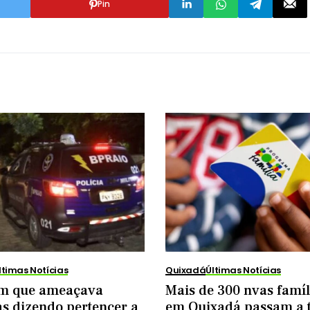
Pin
ltimas Notícias
Quixadá
Últimas Notícias
 que ameaçava
Mais de 300 nvas famíl
s dizendo pertencer a
em Quixadá passam a 