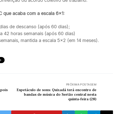
onvenção ou acordo coletivo de trabalho.
EC que acaba com a escala 6×1:
 dias de descanso (após 60 dias);
ra 42 horas semanais (após 60 dias)
 semanais, mantida a escala 5×2 (em 14 meses).
o
PRÓXIMA POSTAGEM
epois
Espetáculo de sons: Quixadá terá encontro de
bandas de música do Sertão central nesta
quinta-feira (28)