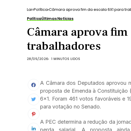
Lar
Política
Câmara aprova fim da escala 6X1 para tr
Política
Últimas Notícias
Câmara aprova fim 
trabalhadores
28/05/2026
1 MINUTOS LIDOS
A Câmara dos Deputados aprovou na n
proposta de Emenda à Constituição 
6×1. Foram 461 votos favoráveis e 19
para votação no Senado.
A PEC determina a redução da jornad
perda salarial. A proposta ain