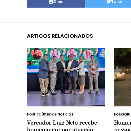
Share
Tweet
ARTIGOS RELACIONADOS
Política
Últimas Notícias
Policial
Ú
Vereador Luiz Neto recebe
Homem
homenagem por atuação
pessoa