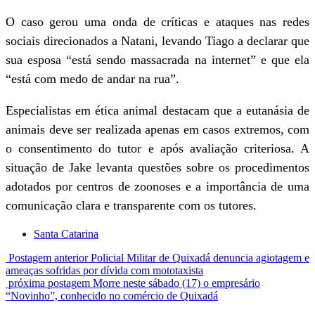
O caso gerou uma onda de críticas e ataques nas redes
sociais direcionados a Natani, levando Tiago a declarar que
sua esposa “está sendo massacrada na internet” e que ela
“está com medo de andar na rua”.
Especialistas em ética animal destacam que a eutanásia de
animais deve ser realizada apenas em casos extremos, com
o consentimento do tutor e após avaliação criteriosa. A
situação de Jake levanta questões sobre os procedimentos
adotados por centros de zoonoses e a importância de uma
comunicação clara e transparente com os tutores.
Santa Catarina
Postagem anterior
Policial Militar de Quixadá denuncia agiotagem e
ameaças sofridas por dívida com mototaxista
próxima postagem
Morre neste sábado (17) o empresário
“Novinho”, conhecido no comércio de Quixadá