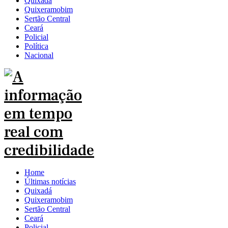
Quixadá
Quixeramobim
Sertão Central
Ceará
Policial
Política
Nacional
Home
Últimas notícias
Quixadá
Quixeramobim
Sertão Central
Ceará
Policial