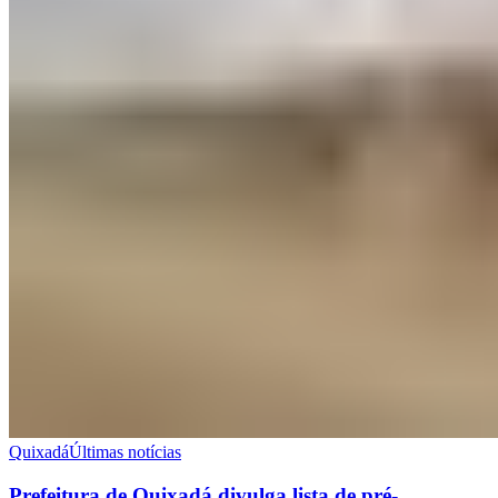
Quixadá
Últimas notícias
Prefeitura de Quixadá divulga lista de pré-