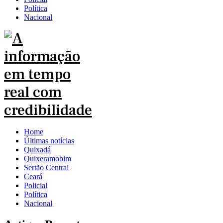
Política
Nacional
Home
Últimas notícias
Quixadá
Quixeramobim
Sertão Central
Ceará
Policial
Política
Nacional