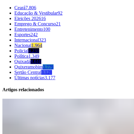
Ceará
7.806
Educação & Vestibular
92
Eleições 2026
16
Emprego & Concurso
21
Entretenimento
100
Esportes
242
Internacional
323
Nacional
1.964
Policial
4.231
Política
1.349
Quixadá
8.610
Quixeramobim
3.779
Sertão Central
3.128
Últimas notícias
3.177
Artigos relacionados