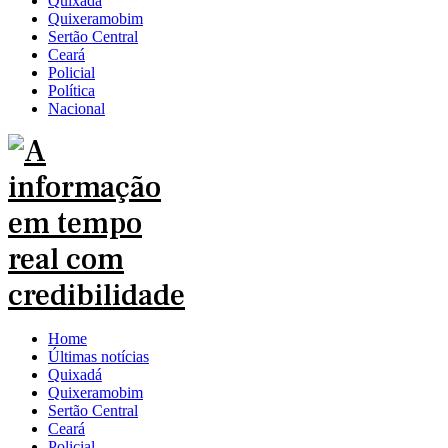
Quixadá
Quixeramobim
Sertão Central
Ceará
Policial
Política
Nacional
Home
Últimas notícias
Quixadá
Quixeramobim
Sertão Central
Ceará
Policial