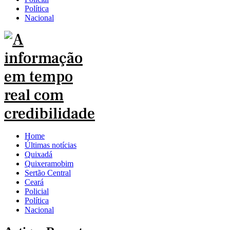
Política
Nacional
Home
Últimas notícias
Quixadá
Quixeramobim
Sertão Central
Ceará
Policial
Política
Nacional