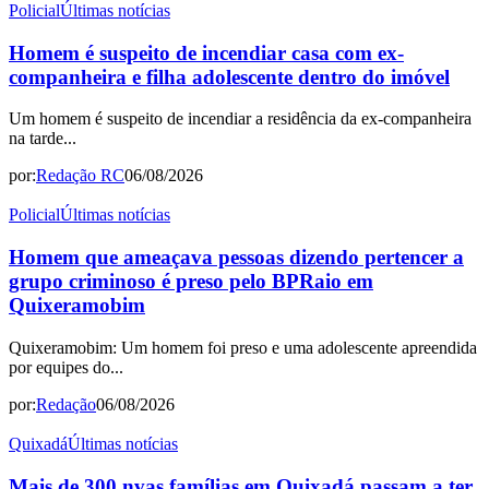
Policial
Últimas notícias
Homem é suspeito de incendiar casa com ex-
companheira e filha adolescente dentro do imóvel
Um homem é suspeito de incendiar a residência da ex-companheira
na tarde...
por:
Redação RC
06/08/2026
Policial
Últimas notícias
Homem que ameaçava pessoas dizendo pertencer a
grupo criminoso é preso pelo BPRaio em
Quixeramobim
Quixeramobim: Um homem foi preso e uma adolescente apreendida
por equipes do...
por:
Redação
06/08/2026
Quixadá
Últimas notícias
Mais de 300 nvas famílias em Quixadá passam a ter