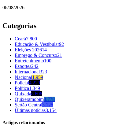
06/08/2026
Categorias
Ceará
7.800
Educação & Vestibular
92
Eleições 2026
14
Emprego & Concurso
21
Entretenimento
100
Esportes
242
Internacional
323
Nacional
1.959
Policial
4.229
Política
1.349
Quixadá
8.606
Quixeramobim
3.778
Sertão Central
3.125
Últimas notícias
3.154
Artigos relacionados