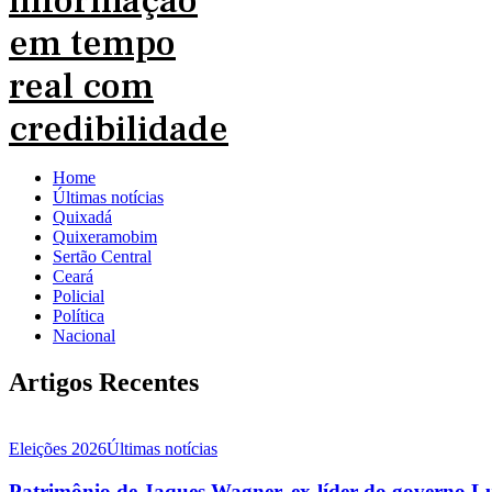
Home
Últimas notícias
Quixadá
Quixeramobim
Sertão Central
Ceará
Policial
Política
Nacional
Artigos Recentes
Eleições 2026
Últimas notícias
Patrimônio de Jaques Wagner, ex-líder do governo L