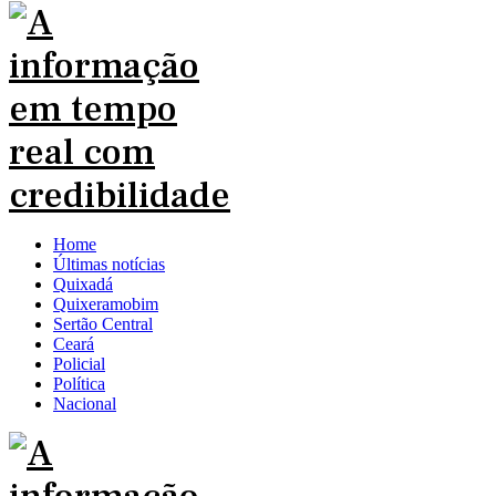
Home
Últimas notícias
Quixadá
Quixeramobim
Sertão Central
Ceará
Policial
Política
Nacional