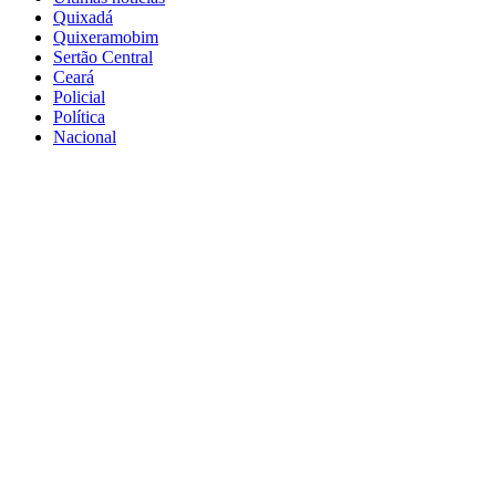
Quixadá
Quixeramobim
Sertão Central
Ceará
Policial
Política
Nacional