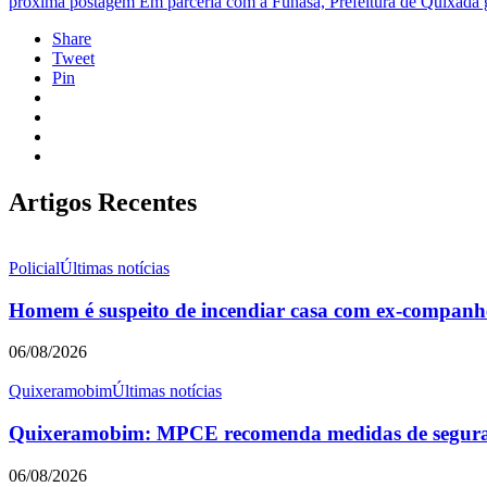
próxima postagem
Em parceria com a Funasa, Prefeitura de Quixadá 
Share
Tweet
Pin
Artigos Recentes
Policial
Últimas notícias
Homem é suspeito de incendiar casa com ex-companhei
06/08/2026
Quixeramobim
Últimas notícias
Quixeramobim: MPCE recomenda medidas de seguranç
06/08/2026