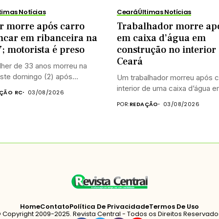
timas Notícias
Ceará
Últimas Notícias
r morre após carro
Trabalhador morre apó
ncar em ribanceira na
em caixa d’água em
; motorista é preso
construção no interior
Ceará
her de 33 anos morreu na
ste domingo (2) após...
Um trabalhador morreu após c
interior de uma caixa d’água em
ÇÃO RC
03/08/2026
POR:
REDAÇÃO
03/08/2026
Home
Contato
Política De Privacidade
Termos De Uso
 Copyright 2009-2025. Revista Central - Todos os Direitos Reservado