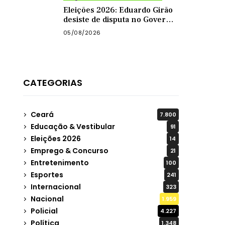
Eleições 2026: Eduardo Girão
desiste de disputa no Governo
do Ceará e decide ser vice de
05/08/2026
Zema
CATEGORIAS
Ceará
7.800
Educação & Vestibular
91
Eleições 2026
14
Emprego & Concurso
21
Entretenimento
100
Esportes
241
Internacional
323
Nacional
1.959
Policial
4.227
Política
1.348