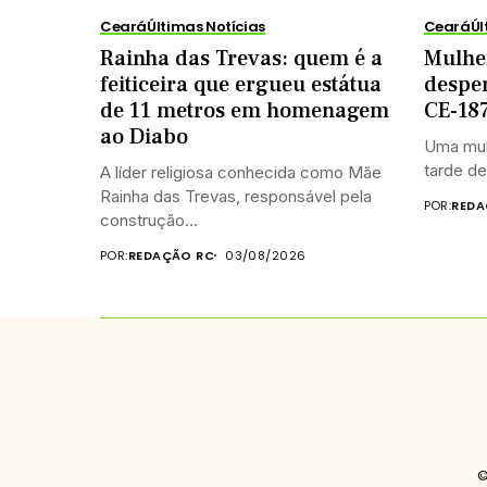
Ceará
Últimas Notícias
Ceará
Úl
Rainha das Trevas: quem é a
Mulhe
feiticeira que ergueu estátua
despe
de 11 metros em homenagem
CE-187
ao Diabo
Uma mul
tarde de
A líder religiosa conhecida como Mãe
Rainha das Trevas, responsável pela
POR:
REDA
construção...
POR:
REDAÇÃO RC
03/08/2026
©