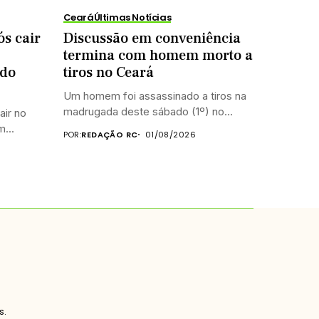
Ceará
Últimas Notícias
s cair
Discussão em conveniência
termina com homem morto a
 do
tiros no Ceará
Um homem foi assassinado a tiros na
madrugada deste sábado (1º) no...
air no
...
POR:
REDAÇÃO RC
01/08/2026
s.