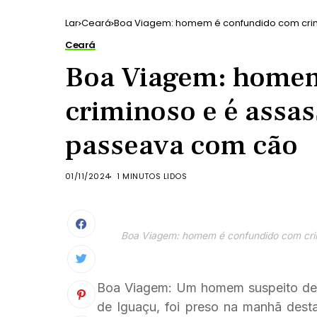
Lar
Ceará
Boa Viagem: homem é confundido com cri
Ceará
Boa Viagem: homem
criminoso e é assa
passeava com cão
01/11/2024
1 MINUTOS LIDOS
Boa Viagem: homem é confundido com crim
Boa Viagem: Um homem suspeito de t
de Iguaçu, foi preso na manhã desta