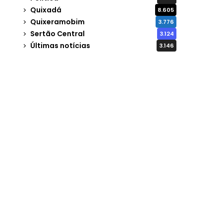
Quixadá
8.605
Quixeramobim
3.776
Sertão Central
3.124
Últimas notícias
3.146