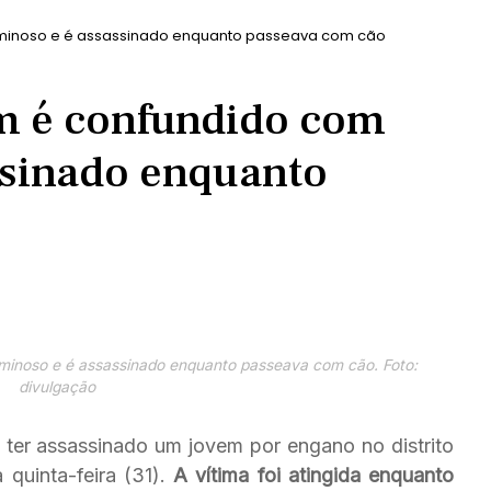
minoso e é assassinado enquanto passeava com cão
 é confundido com
ssinado enquanto
inoso e é assassinado enquanto passeava com cão. Foto:
divulgação
er assassinado um jovem por engano no distrito
 quinta-feira (31).
A vítima foi atingida enquanto