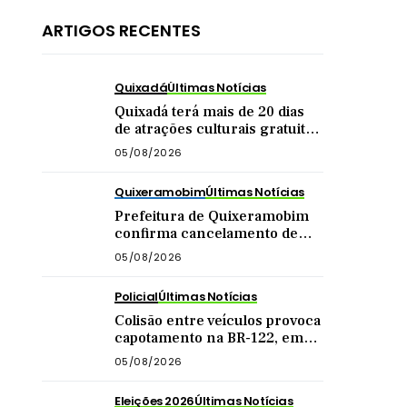
ARTIGOS RECENTES
Quixadá
Últimas Notícias
Quixadá terá mais de 20 dias
de atrações culturais gratuitas
em agosto
05/08/2026
Quixeramobim
Últimas Notícias
Prefeitura de Quixeramobim
confirma cancelamento de
show da dupla Matheus &
05/08/2026
Kauan
Policial
Últimas Notícias
Colisão entre veículos provoca
capotamento na BR-122, em
Quixadá
05/08/2026
Eleições 2026
Últimas Notícias