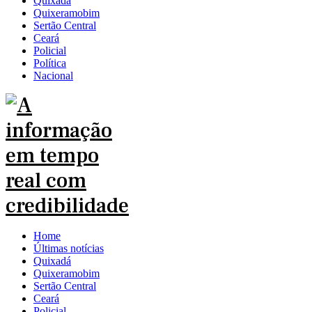
Quixadá
Quixeramobim
Sertão Central
Ceará
Policial
Política
Nacional
Home
Últimas notícias
Quixadá
Quixeramobim
Sertão Central
Ceará
Policial