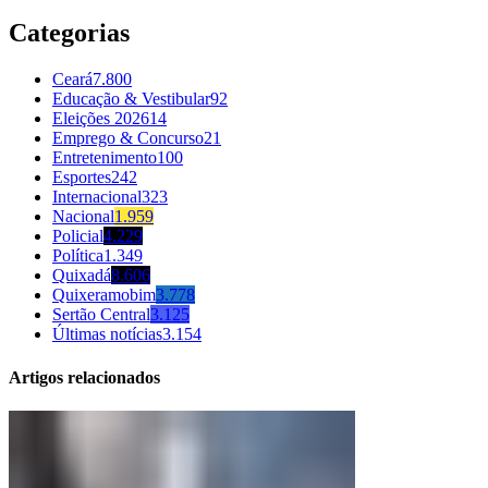
Categorias
Ceará
7.800
Educação & Vestibular
92
Eleições 2026
14
Emprego & Concurso
21
Entretenimento
100
Esportes
242
Internacional
323
Nacional
1.959
Policial
4.229
Política
1.349
Quixadá
8.606
Quixeramobim
3.778
Sertão Central
3.125
Últimas notícias
3.154
Artigos relacionados