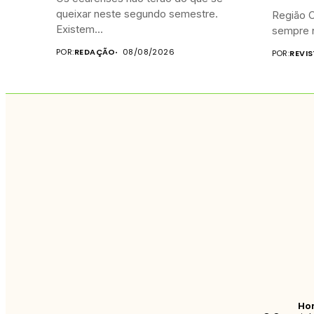
queixar neste segundo semestre.
Região C
Existem...
sempre n
POR:
REDAÇÃO
08/08/2026
POR:
REVI
Ho