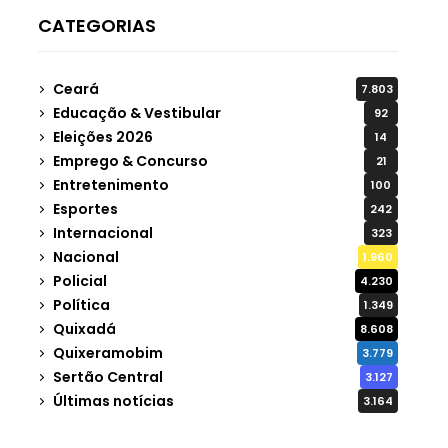
CATEGORIAS
Ceará
7.803
Educação & Vestibular
92
Eleições 2026
14
Emprego & Concurso
21
Entretenimento
100
Esportes
242
Internacional
323
Nacional
1.960
Policial
4.230
Política
1.349
Quixadá
8.608
Quixeramobim
3.779
Sertão Central
3.127
Últimas notícias
3.164