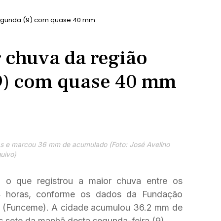
 segunda (9) com quase 40 mm
 chuva da região
(9) com quase 40 mm
as e marcou 36 mm de acumulado (Foto: José Avelino
uivo)
 o que registrou a maior chuva entre os
24 horas, conforme os dados da Fundação
s (Funceme). A cidade acumulou 36.2 mm de
s sete da manhã desta segunda-feira (9).