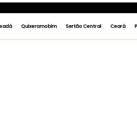
ixadá
Quixeramobim
Sertão Central
Ceará
P