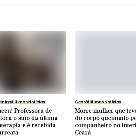
entral
Últimas Notícias
Ceará
Últimas Notícias
nceu! Professora de
Morre mulher que tev
toca o sino da última
do corpo queimado p
terapia e é recebida
companheiro no inter
rreata
Ceará