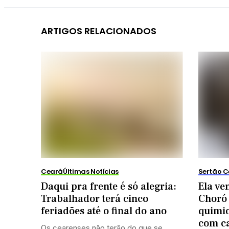
ARTIGOS RELACIONADOS
Ceará
Últimas Notícias
Sertão C
Daqui pra frente é só alegria:
Ela ve
Trabalhador terá cinco
Choró 
feriadões até o final do ano
quimio
com ca
Os cearenses não terão do que se