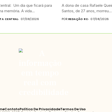
entral: Um dia que ficará para
A dona de casa Rafaele Quei
a memória. A vida...
Santos, de 27 anos, morreu...
STA CENTRAL
07/08/2026
POR:
REDAÇÃO RC
07/08/2026
me
Contato
Política De Privacidade
Termos De Uso