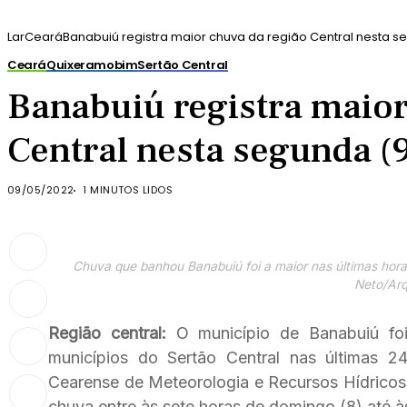
Lar
Ceará
Banabuiú registra maior chuva da região Central nesta
Ceará
Quixeramobim
Sertão Central
Banabuiú registra maior
Central nesta segunda 
09/05/2022
1 MINUTOS LIDOS
Chuva que banhou Banabuiú foi a maior nas últimas hor
Neto/Arq
Região central:
O município de Banabuiú foi
municípios do Sertão Central nas últimas 
Cearense de Meteorologia e Recursos Hídrico
chuva entre às sete horas de domingo (8) até à