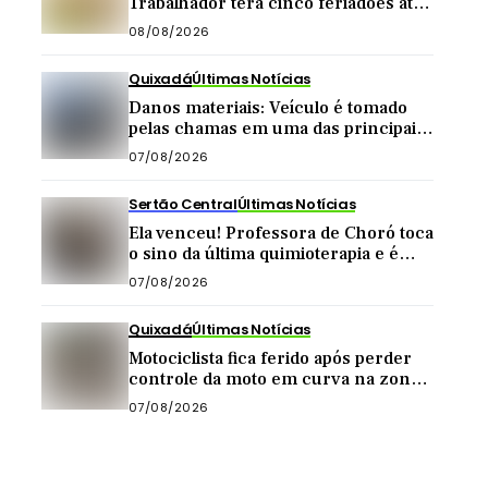
Trabalhador terá cinco feriadões até
o final do ano
08/08/2026
Quixadá
Últimas Notícias
Danos materiais: Veículo é tomado
pelas chamas em uma das principais
vias de Quixadá
07/08/2026
Sertão Central
Últimas Notícias
Ela venceu! Professora de Choró toca
o sino da última quimioterapia e é
recebida com carreata
07/08/2026
Quixadá
Últimas Notícias
Motociclista fica ferido após perder
controle da moto em curva na zona
rural de Quixadá
07/08/2026