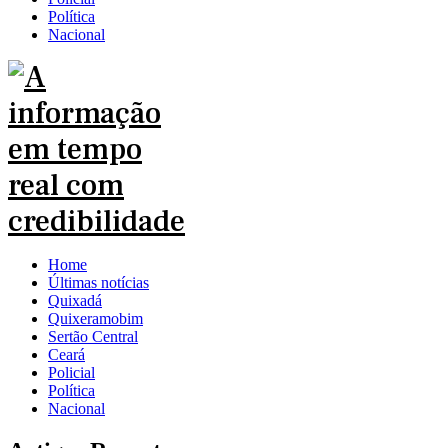
Política
Nacional
Home
Últimas notícias
Quixadá
Quixeramobim
Sertão Central
Ceará
Policial
Política
Nacional