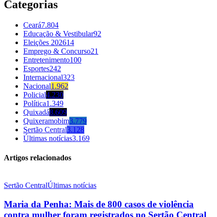
Categorias
Ceará
7.804
Educação & Vestibular
92
Eleições 2026
14
Emprego & Concurso
21
Entretenimento
100
Esportes
242
Internacional
323
Nacional
1.962
Policial
4.230
Política
1.349
Quixadá
8.609
Quixeramobim
3.779
Sertão Central
3.128
Últimas notícias
3.169
Artigos relacionados
Sertão Central
Últimas notícias
Maria da Penha: Mais de 800 casos de violência
contra mulher foram registrados no Sertão Central