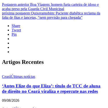
Postagem anterior
Boa Viagem: homem furta carteira de idoso e
acaba preso pela Guarda Civil Municipal
próxima postagem
Quixeramobim: Paciente diabética reclama da
falta de fitas e lancetas, “nem previsão para chegada”
Share
Tweet
Pin
Artigos Recentes
Ceará
Últimas notícias
‘Antes Elize do que Eliza’: título de TCC de aluna
de direito no Ceará viraliza e repercute nas redes
09/08/2026