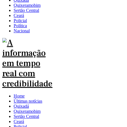
Quixadá
Quixeramobim
Sertão Central
Ceará
Policial
Política
Nacional
Home
Últimas notícias
Quixadá
Quixeramobim
Sertão Central
Ceará
Policial