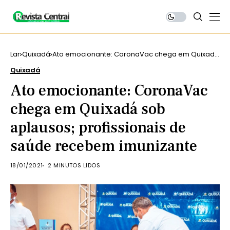
Lar
Quixadá
Ato emocionante: CoronaVac chega em Quixadá
sob aplausos; profissionais de saúde recebem
Quixadá
imunizante
Ato emocionante: CoronaVac
chega em Quixadá sob
aplausos; profissionais de
saúde recebem imunizante
18/01/2021
2 MINUTOS LIDOS