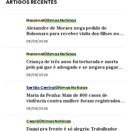
ARTIGOS RECENTES
Nacional
Últimas Notícias
Alexandre de Moraes nega pedido de
Bolsonaro para receber visita dos filhos no
dia dos pais
08/08/2026
Nacional
Últimas Notícias
Criança de três anos foi torturada e morta
pelo pai que é advogado e se negava pagar
pensão
08/08/2026
Sertão Central
Últimas Notícias
Maria da Penha: Mais de 800 casos de
violência contra mulher foram registrados
no Sertão Central este ano
08/08/2026
Ceará
Últimas Notícias
Daqui pra frente é só alegria: Trabalhador