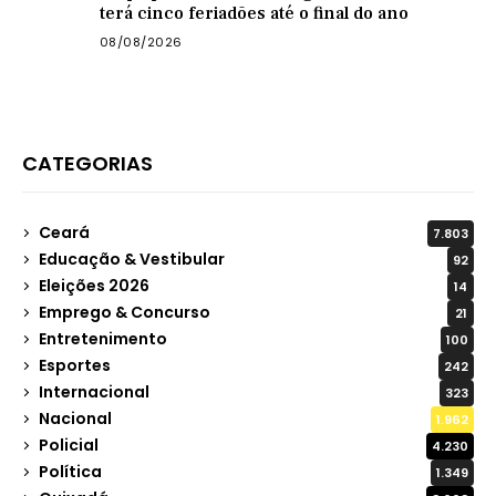
terá cinco feriadões até o final do ano
08/08/2026
CATEGORIAS
Ceará
7.803
Educação & Vestibular
92
Eleições 2026
14
Emprego & Concurso
21
Entretenimento
100
Esportes
242
Internacional
323
Nacional
1.962
Policial
4.230
Política
1.349