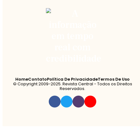
Home
Contato
Política De Privacidade
Termos De Uso
© Copyright 2009-2025. Revista Central - Todos os Direitos
Reservados.