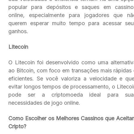
popular para depósitos e saques em cassino
online, especialmente para jogadores que nã
querem esperar muito tempo para acessar seu
ganhos.
Litecoin
O Litecoin foi desenvolvido como uma alternativ
ao Bitcoin, com foco em transações mais rápidas 
eficientes. Se você valoriza a velocidade e que
evitar longos tempos de processamento, o Litecoi
pode ser a criptomoeda ideal para sua
necessidades de jogo online.
Como Escolher os Melhores Cassinos que Aceita
Cripto?