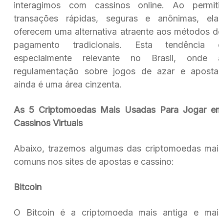
interagimos com cassinos online. Ao permiti
transações rápidas, seguras e anônimas, ela
oferecem uma alternativa atraente aos métodos d
pagamento tradicionais. Esta tendência 
especialmente relevante no Brasil, onde 
regulamentação sobre jogos de azar e aposta
ainda é uma área cinzenta.
As 5 Criptomoedas Mais Usadas Para Jogar e
Cassinos Virtuais
Abaixo, trazemos algumas das criptomoedas mai
comuns nos sites de apostas e cassino:
Bitcoin
O Bitcoin é a criptomoeda mais antiga e mai