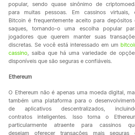
popular, sendo quase sinônimo de criptomoed
para muitas pessoas. Em cassinos virtuais, 
Bitcoin é frequentemente aceito para depósitos 
saques, tornando-o uma escolha popular par
jogadores que querem manter suas transaçõe
discretas. Se você está interessado em um
bitcoi
cassino
, saiba que há uma variedade de opçõe
disponíveis que são seguras e confiáveis.
Ethereum
O Ethereum não é apenas uma moeda digital, ma
também uma plataforma para o desenvolviment
de aplicativos descentralizados, incluind
contratos inteligentes. Isso torna o Ethereu
particularmente atraente para cassinos qu
desejam oferecer transações mais seguras 