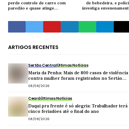
perde controle de carro com
de bebedeira, e políc
paredão e quase atinge
investiga envenenamen
motocicleta
ARTIGOS RECENTES
Sertão Central
Últimas Notícias
Maria da Penha: Mais de 800 casos de violência
contra mulher foram registrados no Sertão
Central este ano
08/08/2026
Ceará
Últimas Notícias
Daqui pra frente é só alegria: Trabalhador terá
cinco feriadões até o final do ano
08/08/2026