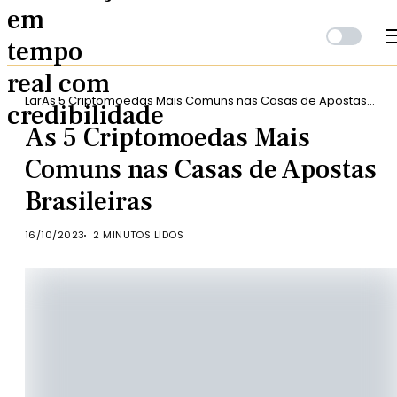
Lar
As 5 Criptomoedas Mais Comuns nas Casas de Apostas
Brasileiras
As 5 Criptomoedas Mais
Comuns nas Casas de Apostas
Brasileiras
16/10/2023
2 MINUTOS LIDOS