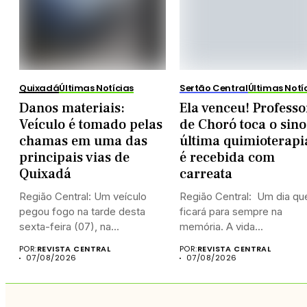
Quixadá
Últimas Notícias
Sertão Central
Últimas Notí
Danos materiais:
Ela venceu! Professo
Veículo é tomado pelas
de Choró toca o sino
chamas em uma das
última quimioterapi
principais vias de
é recebida com
Quixadá
carreata
Região Central: Um veículo
Região Central: Um dia qu
pegou fogo na tarde desta
ficará para sempre na
sexta-feira (07), na...
memória. A vida...
POR:
REVISTA CENTRAL
POR:
REVISTA CENTRAL
07/08/2026
07/08/2026