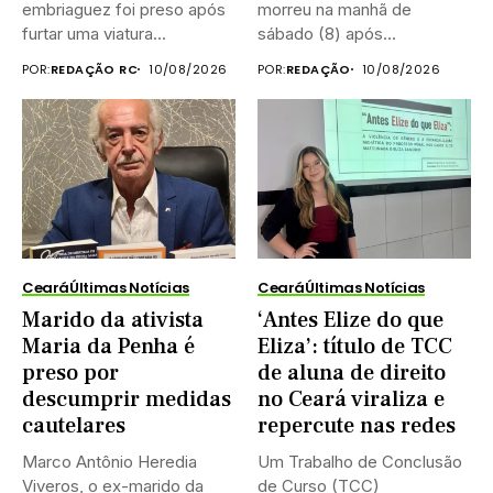
embriaguez foi preso após
morreu na manhã de
furtar uma viatura...
sábado (8) após...
POR:
REDAÇÃO RC
10/08/2026
POR:
REDAÇÃO
10/08/2026
Ceará
Últimas Notícias
Ceará
Últimas Notícias
Marido da ativista
‘Antes Elize do que
Maria da Penha é
Eliza’: título de TCC
preso por
de aluna de direito
descumprir medidas
no Ceará viraliza e
cautelares
repercute nas redes
Marco Antônio Heredia
Um Trabalho de Conclusão
Viveros, o ex-marido da
de Curso (TCC)