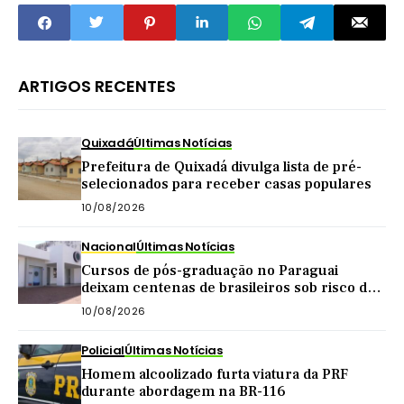
ARTIGOS RECENTES
Quixadá
Últimas Notícias
Prefeitura de Quixadá divulga lista de pré-
selecionados para receber casas populares
10/08/2026
Nacional
Últimas Notícias
Cursos de pós-graduação no Paraguai
deixam centenas de brasileiros sob risco de
perder diplomas
10/08/2026
Policial
Últimas Notícias
Homem alcoolizado furta viatura da PRF
durante abordagem na BR-116