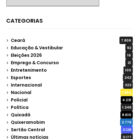
CATEGORIAS
Ceará
7.806
Educação & Vestibular
92
Eleições 2026
16
Emprego & Concurso
21
Entretenimento
100
Esportes
242
Internacional
323
Nacional
1.964
Policial
4.231
Política
1.349
Quixadá
8.610
Quixeramobim
3.779
Sertão Central
3.128
Últimas notícias
3.177