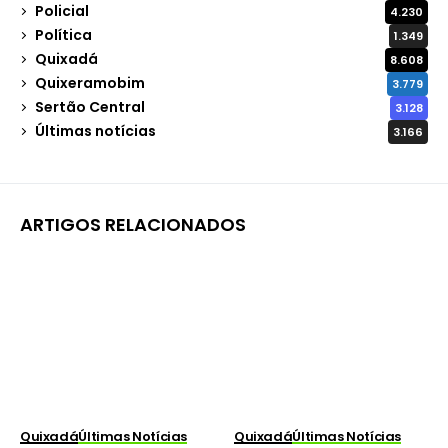
Policial
4.230
Política
1.349
Quixadá
8.608
Quixeramobim
3.779
Sertão Central
3.128
Últimas notícias
3.166
ARTIGOS RELACIONADOS
Quixadá
Últimas Notícias
Quixadá
Últimas Notícias