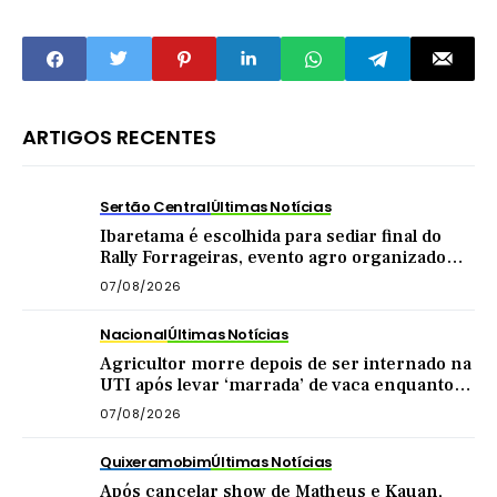
Ceará
ARTIGOS RECENTES
Sertão Central
Últimas Notícias
Ibaretama é escolhida para sediar final do
Rally Forrageiras, evento agro organizado
pela CNA
07/08/2026
Nacional
Últimas Notícias
Agricultor morre depois de ser internado na
UTI após levar ‘marrada’ de vaca enquanto
tirava leite
07/08/2026
Quixeramobim
Últimas Notícias
Após cancelar show de Matheus e Kauan,