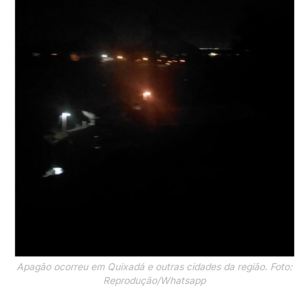
Apagão ocorreu em Quixadá e outras cidades da região. Foto:
Reprodução/Whatsapp