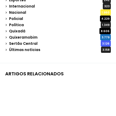
242
Internacional
323
Nacional
1.960
Policial
4.229
Política
1.349
Quixadá
8.606
Quixeramobim
3.779
Sertão Central
3.126
Últimas notícias
3.158
ARTIGOS RELACIONADOS