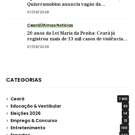
Quixeramobim anuncia vagão da
Transnordestina como atração de
07/08/2026
aniversário do município
Ceará
Últimas Notícias
20 anos da Lei Maria da Penha: Ceará já
registrou mais de 13 mil casos de violência
contra mulher este ano
07/08/2026
CATEGORIAS
Ceará
7.801
Educação & Vestibular
92
Eleições 2026
14
Emprego & Concurso
21
Entretenimento
100
Esportes