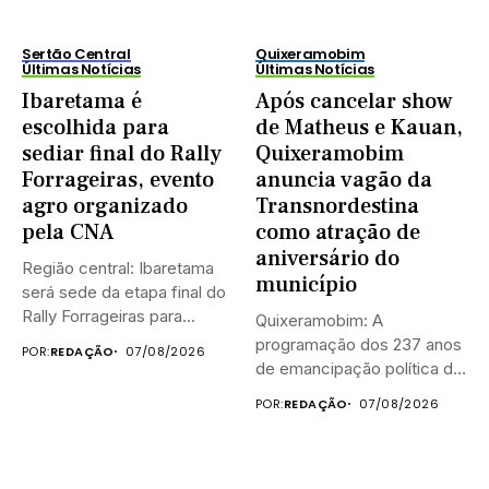
Sertão Central
Quixeramobim
Últimas Notícias
Últimas Notícias
Ibaretama é
Após cancelar show
escolhida para
de Matheus e Kauan,
sediar final do Rally
Quixeramobim
Forrageiras, evento
anuncia vagão da
agro organizado
Transnordestina
pela CNA
como atração de
aniversário do
Região central: Ibaretama
município
será sede da etapa final do
Rally Forrageiras para...
Quixeramobim: A
programação dos 237 anos
POR:
REDAÇÃO
07/08/2026
de emancipação política de
Quixeramobim terá...
POR:
REDAÇÃO
07/08/2026