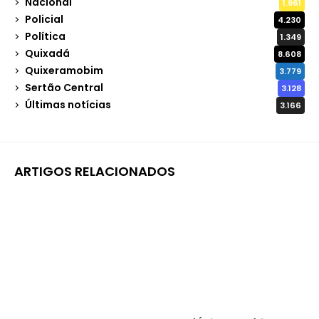
Nacional
1.961
Policial
4.230
Política
1.349
Quixadá
8.608
Quixeramobim
3.779
Sertão Central
3.128
Últimas notícias
3.166
ARTIGOS RELACIONADOS