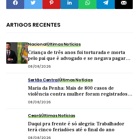
ARTIGOS RECENTES
Nacional
Últimas Notícias
Criança de três anos foi torturada e morta
pelo pai que é advogado e se negava pagar
pensão
08/08/2026
Sertão Central
Últimas Notícias
Maria da Penha: Mais de 800 casos de
violência contra mulher foram registrados
no Sertão Central este ano
08/08/2026
Ceará
Últimas Notícias
Daqui pra frente é só alegria: Trabalhador
terá cinco feriadões até o final do ano
08/08/2026