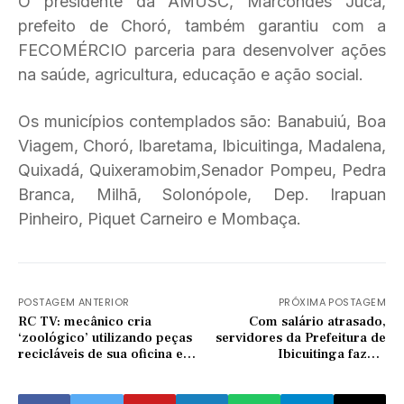
O presidente da AMUSC, Marcondes Jucá,
prefeito de Choró, também garantiu com a
FECOMÉRCIO parceria para desenvolver ações
na saúde, agricultura, educação e ação social.
Os municípios contemplados são: Banabuiú, Boa
Viagem, Choró, Ibaretama, Ibicuitinga, Madalena,
Quixadá, Quixeramobim,Senador Pompeu, Pedra
Branca, Milhã, Solonópole, Dep. Irapuan
Pinheiro, Piquet Carneiro e Mombaça.
POSTAGEM ANTERIOR
PRÓXIMA POSTAGEM
RC TV: mecânico cria
Com salário atrasado,
‘zoológico’ utilizando peças
servidores da Prefeitura de
recicláveis de sua oficina em
Ibicuitinga fazem
Quixadá
manifestação e são barrados