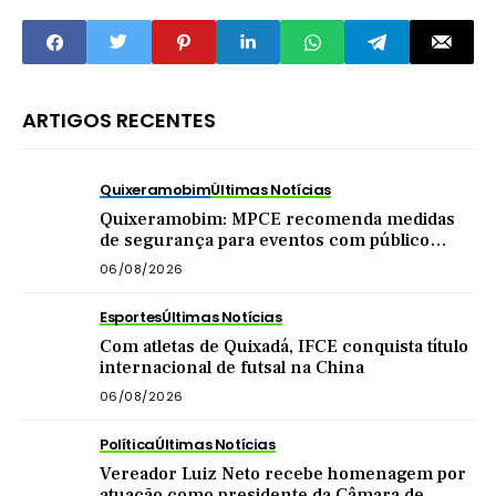
RC TV
ARTIGOS RECENTES
Quixeramobim
Últimas Notícias
Quixeramobim: MPCE recomenda medidas
de segurança para eventos com público
acima de mil pessoas
06/08/2026
Esportes
Últimas Notícias
Com atletas de Quixadá, IFCE conquista título
internacional de futsal na China
06/08/2026
Política
Últimas Notícias
Vereador Luiz Neto recebe homenagem por
atuação como presidente da Câmara de