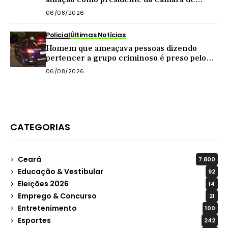
Quixadá
06/08/2026
Policial
Últimas Notícias
Homem que ameaçava pessoas dizendo
pertencer a grupo criminoso é preso pelo
BPRaio em Quixeramobim
06/08/2026
CATEGORIAS
Ceará
7.800
Educação & Vestibular
92
Eleições 2026
14
Emprego & Concurso
21
Entretenimento
100
Esportes
242