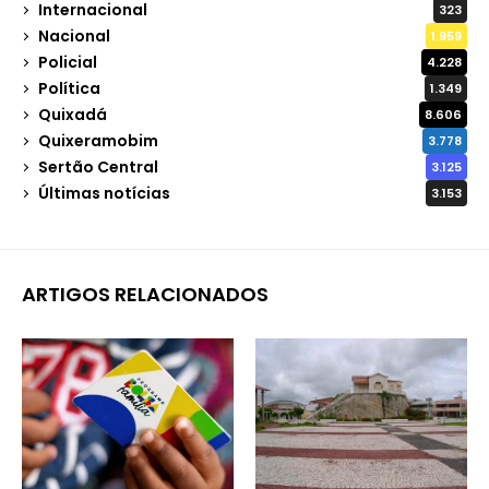
Internacional
323
Nacional
1.959
Policial
4.228
Política
1.349
Quixadá
8.606
Quixeramobim
3.778
Sertão Central
3.125
Últimas notícias
3.153
ARTIGOS RELACIONADOS