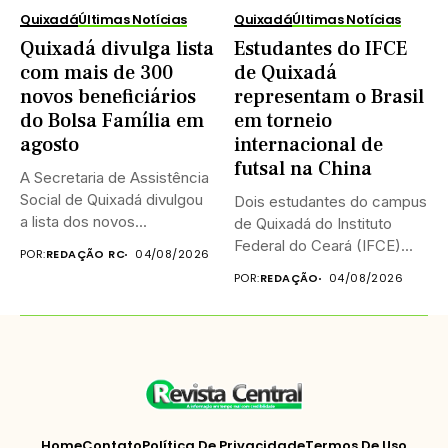
Quixadá
Últimas Notícias
Quixadá
Últimas Notícias
Quixadá divulga lista
Estudantes do IFCE
com mais de 300
de Quixadá
novos beneficiários
representam o Brasil
do Bolsa Família em
em torneio
agosto
internacional de
futsal na China
A Secretaria de Assistência
Social de Quixadá divulgou
Dois estudantes do campus
a lista dos novos...
de Quixadá do Instituto
Federal do Ceará (IFCE)...
POR:
REDAÇÃO RC
04/08/2026
POR:
REDAÇÃO
04/08/2026
Home
Contato
Política De Privacidade
Termos De Uso