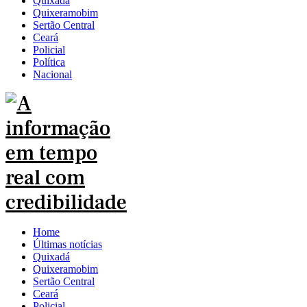
Quixadá
Quixeramobim
Sertão Central
Ceará
Policial
Política
Nacional
Home
Últimas notícias
Quixadá
Quixeramobim
Sertão Central
Ceará
Policial