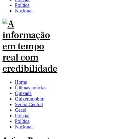
Política
Nacional
Home
Últimas notícias
Quixadá
Quixeramobim
Sertão Central
Ceará
Policial
Política
Nacional