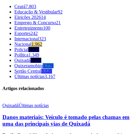
Ceará
7.803
Educação & Vestibular
92
Eleições 2026
14
Emprego & Concurso
21
Entretenimento
100
Esportes
242
Internacional
323
Nacional
1.962
Policial
4.230
Política
1.349
Quixadá
8.608
Quixeramobim
3.779
Sertão Central
3.128
Últimas notícias
3.167
Artigos relacionados
Quixadá
Últimas notícias
Danos materiais: Veículo é tomado pelas chamas em
uma das principais vias de Quixadá