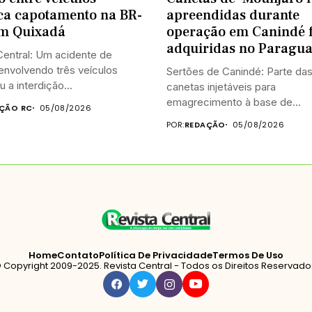
ca capotamento na BR-
apreendidas durante
em Quixadá
operação em Canindé 
adquiridas no Paragua
entral: Um acidente de
 envolvendo três veículos
Sertões de Canindé: Parte da
 a interdição...
canetas injetáveis para
emagrecimento à base de
ÇÃO RC
05/08/2026
tirzepatida,...
POR:
REDAÇÃO
05/08/2026
Home
Contato
Política De Privacidade
Termos De Uso
 Copyright 2009-2025. Revista Central - Todos os Direitos Reservado