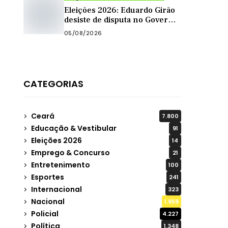
Eleições 2026: Eduardo Girão
desiste de disputa no Governo
do Ceará e decide ser vice de
05/08/2026
Zema
CATEGORIAS
Ceará
7.800
Educação & Vestibular
91
Eleições 2026
14
Emprego & Concurso
21
Entretenimento
100
Esportes
241
Internacional
323
Nacional
1.959
Policial
4.227
Política
1.348