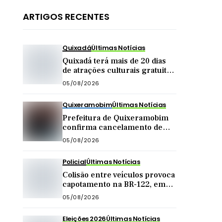
ARTIGOS RECENTES
Quixadá
Últimas Notícias
Quixadá terá mais de 20 dias
de atrações culturais gratuitas
em agosto
05/08/2026
Quixeramobim
Últimas Notícias
Prefeitura de Quixeramobim
confirma cancelamento de
show da dupla Matheus &
05/08/2026
Kauan
Policial
Últimas Notícias
Colisão entre veículos provoca
capotamento na BR-122, em
Quixadá
05/08/2026
Eleições 2026
Últimas Notícias