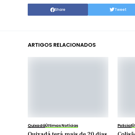
Share
Tweet
ARTIGOS RELACIONADOS
Quixadá
Últimas Notícias
Policial
Ú
Quixadá terá mais de 20 dias
Colisã