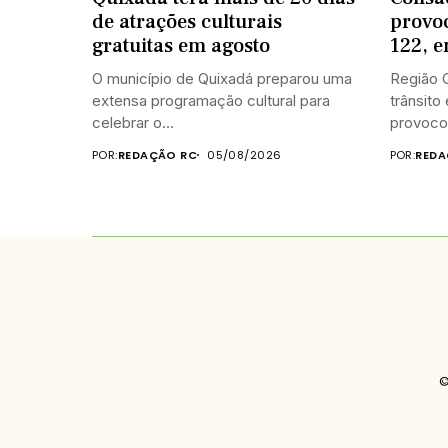
de atrações culturais
provo
gratuitas em agosto
122, 
O município de Quixadá preparou uma
Região C
extensa programação cultural para
trânsito
celebrar o...
provocou
POR:
REDAÇÃO RC
05/08/2026
POR:
REDA
©