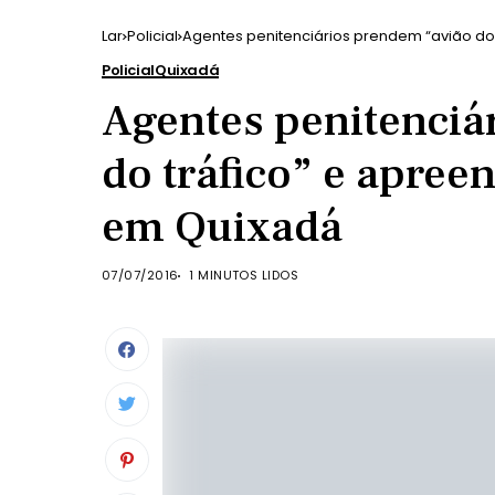
Lar
Policial
Agentes penitenciários prendem “avião do
Policial
Quixadá
Agentes penitenciá
do tráfico” e apree
em Quixadá
07/07/2016
1 MINUTOS LIDOS