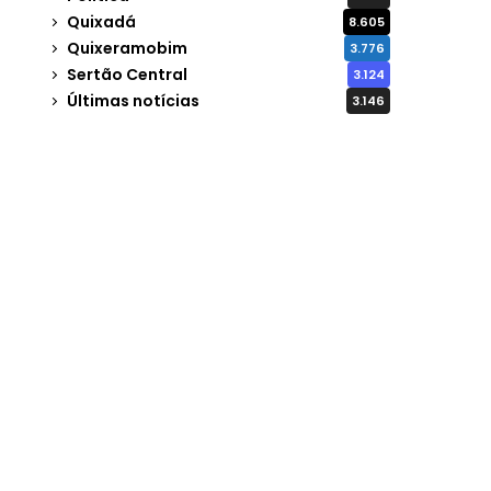
Quixadá
8.605
Quixeramobim
3.776
Sertão Central
3.124
Últimas notícias
3.146