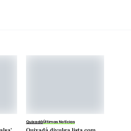
Quixadá
Últimas Notícias
alsa’
Quixadá divulga lista com