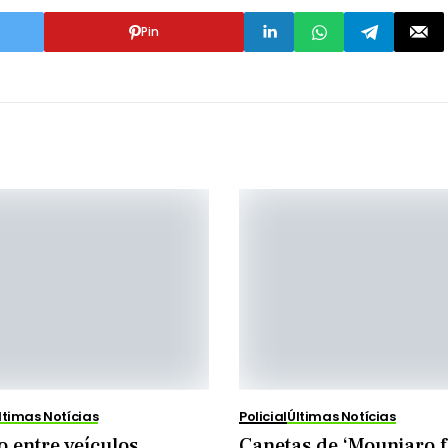
Pin
ltimas Notícias
Policial
Últimas Notícias
o entre veículos
Canetas de ‘Mounjaro f