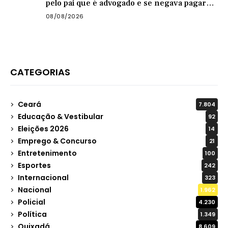
pelo pai que é advogado e se negava pagar
pensão
08/08/2026
CATEGORIAS
Ceará
7.804
Educação & Vestibular
92
Eleições 2026
14
Emprego & Concurso
21
Entretenimento
100
Esportes
242
Internacional
323
Nacional
1.962
Policial
4.230
Política
1.349
Quixadá
8.609