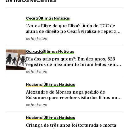
ARTIGOS RECENTES
Ceará
Últimas Notícias
‘Antes Elize do que Eliza’: título de TCC de
aluna de direito no Ceará viraliza e repercute
nas redes
09/08/2026
Quixadá
Últimas Notícias
Dia dos pais pra quem?: Em dez anos, 823
registros de nascimento foram feitos sem
nome do pai em Quixadá
09/08/2026
Nacional
Últimas Notícias
Alexandre de Moraes nega pedido de
Bolsonaro para receber visita dos filhos no
dia dos pais
08/08/2026
Nacional
Últimas Notícias
Criança de três anos foi torturada e morta