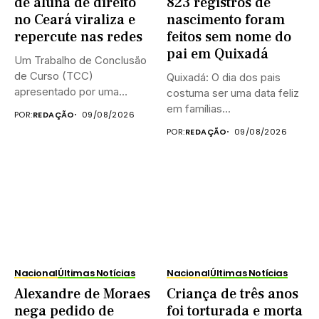
de aluna de direito
823 registros de
no Ceará viraliza e
nascimento foram
repercute nas redes
feitos sem nome do
pai em Quixadá
Um Trabalho de Conclusão
de Curso (TCC)
Quixadá: O dia dos pais
apresentado por uma
costuma ser uma data feliz
estudante de...
em famílias...
POR:
REDAÇÃO
09/08/2026
POR:
REDAÇÃO
09/08/2026
Nacional
Últimas Notícias
Nacional
Últimas Notícias
Alexandre de Moraes
Criança de três anos
nega pedido de
foi torturada e morta