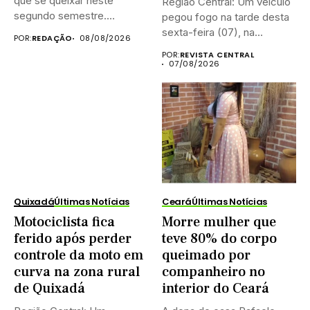
que se queixar neste
Região Central: Um veículo
segundo semestre.
pegou fogo na tarde desta
Existem...
sexta-feira (07), na...
POR:
REDAÇÃO
08/08/2026
POR:
REVISTA CENTRAL
07/08/2026
Quixadá
Últimas Notícias
Ceará
Últimas Notícias
Motociclista fica
Morre mulher que
ferido após perder
teve 80% do corpo
controle da moto em
queimado por
curva na zona rural
companheiro no
de Quixadá
interior do Ceará