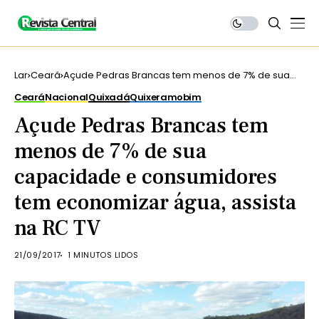
Lar
Ceará
Açude Pedras Brancas tem menos de 7% de sua
capacidade e consumidores tem economizar
Ceará
Nacional
Quixadá
Quixeramobim
água, assista na RC TV
Açude Pedras Brancas tem
menos de 7% de sua
capacidade e consumidores
tem economizar água, assista
na RC TV
21/09/2017
1 MINUTOS LIDOS