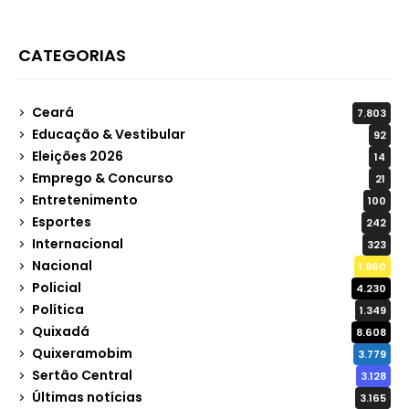
CATEGORIAS
Ceará
7.803
Educação & Vestibular
92
Eleições 2026
14
Emprego & Concurso
21
Entretenimento
100
Esportes
242
Internacional
323
Nacional
1.960
Policial
4.230
Política
1.349
Quixadá
8.608
Quixeramobim
3.779
Sertão Central
3.128
Últimas notícias
3.165