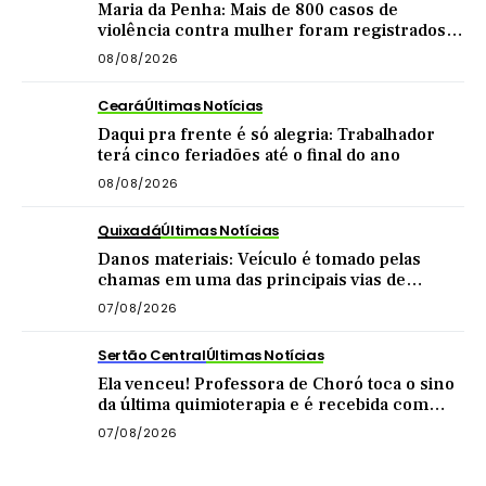
Maria da Penha: Mais de 800 casos de
violência contra mulher foram registrados
no Sertão Central este ano
08/08/2026
Ceará
Últimas Notícias
Daqui pra frente é só alegria: Trabalhador
terá cinco feriadões até o final do ano
08/08/2026
Quixadá
Últimas Notícias
Danos materiais: Veículo é tomado pelas
chamas em uma das principais vias de
Quixadá
07/08/2026
Sertão Central
Últimas Notícias
Ela venceu! Professora de Choró toca o sino
da última quimioterapia e é recebida com
carreata
07/08/2026