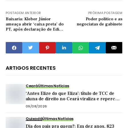
POSTAGEM ANTERIOR
PRÓXIMA POSTAGEM
Baixaria: Kleber Júnior
Poder politico e as
ameaça abrir ‘caixa preta’ do
negociatas de gabinete
PT, após declaração de Edi
Leal
ARTIGOS RECENTES
Ceará
Últimas Notícias
‘Antes Elize do que Eliza’: título de TCC de
aluna de direito no Ceará viraliza e repercute
nas redes
09/08/2026
Quixadá
Últimas Notícias
Dia dos pais pra quem?: Em dez anos, 823