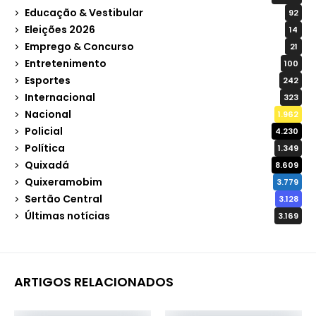
Educação & Vestibular
92
Eleições 2026
14
Emprego & Concurso
21
Entretenimento
100
Esportes
242
Internacional
323
Nacional
1.962
Policial
4.230
Política
1.349
Quixadá
8.609
Quixeramobim
3.779
Sertão Central
3.128
Últimas notícias
3.169
ARTIGOS RELACIONADOS