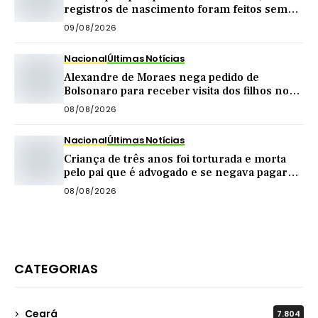
registros de nascimento foram feitos sem
nome do pai em Quixadá
09/08/2026
Nacional
Últimas Notícias
Alexandre de Moraes nega pedido de
Bolsonaro para receber visita dos filhos no
dia dos pais
08/08/2026
Nacional
Últimas Notícias
Criança de três anos foi torturada e morta
pelo pai que é advogado e se negava pagar
pensão
08/08/2026
CATEGORIAS
Ceará
7.804