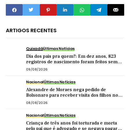
ela tá morta'
ARTIGOS RECENTES
Quixadá
Últimas Notícias
Dia dos pais pra quem?: Em dez anos, 823
registros de nascimento foram feitos sem
nome do pai em Quixadá
09/08/2026
Nacional
Últimas Notícias
Alexandre de Moraes nega pedido de
Bolsonaro para receber visita dos filhos no
dia dos pais
08/08/2026
Nacional
Últimas Notícias
Criança de três anos foi torturada e morta
pelo pai que é advogado e se negava pagar