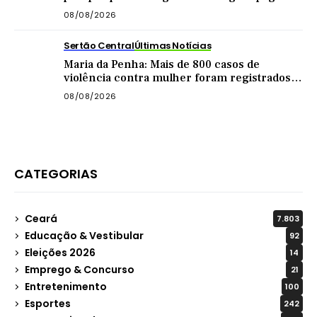
pensão
08/08/2026
Sertão Central
Últimas Notícias
Maria da Penha: Mais de 800 casos de
violência contra mulher foram registrados
no Sertão Central este ano
08/08/2026
CATEGORIAS
Ceará
7.803
Educação & Vestibular
92
Eleições 2026
14
Emprego & Concurso
21
Entretenimento
100
Esportes
242