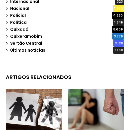
Internacional
323
Nacional
1.962
Policial
4.230
Política
1.349
Quixadá
8.609
Quixeramobim
3.779
Sertão Central
3.128
Últimas notícias
3.168
ARTIGOS RELACIONADOS